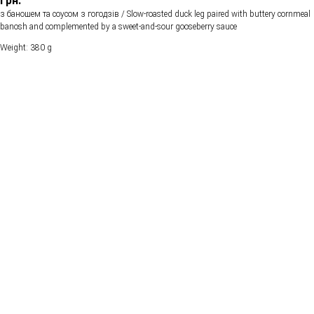
грн.
з баношем та соусом з гогодзів / Slow-roasted duck leg paired with buttery cornmeal
banosh and complemented by a sweet-and-sour gooseberry sauce
Weight: 380 g