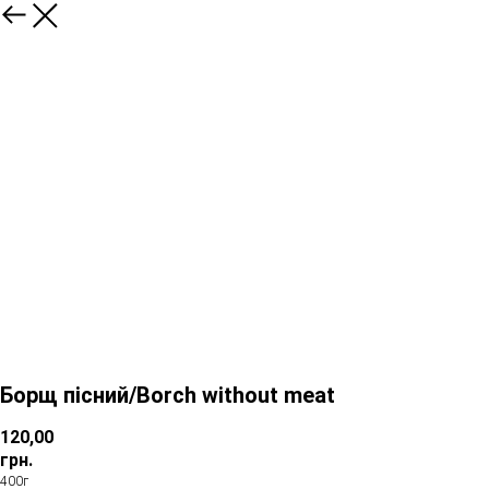
Борщ пісний/Borch without meat
120,00
грн.
400г