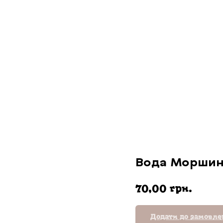
Вода Моршинсь
грн.
70,00
Додати до замовл