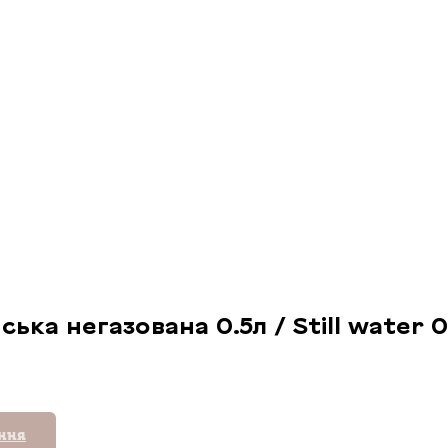
ка негазована 0.5л / Still water 0
ення