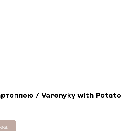
артоплею / Varenyky with Potato
ення