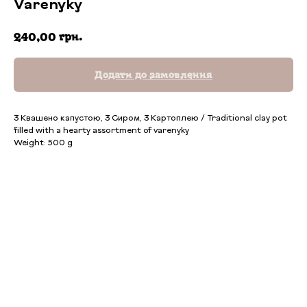
Varenyky
грн.
240,00
Додати до замовлення
З Квашено капустою, З Сиром, З Картоплею / Traditional clay pot
filled with a hearty assortment of varenyky
Weight: 500 g