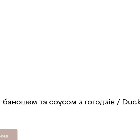
 баношем та соусом з гогодзів / Duc
ення