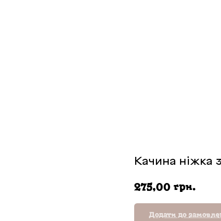
Качина ніжка з
грн.
275,00
Додати до замовл