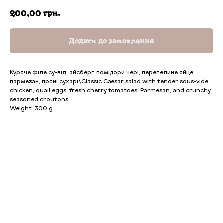
грн.
200,00
Додати до замовлення
Куряче філе су-від, айсберг, помідори чері, перепелине яйце,
пармезан, пряні сухарі\Classic Caesar salad with tender sous-vide
chicken, quail eggs, fresh cherry tomatoes, Parmesan, and crunchy
seasoned croutons
Weight: 300 g