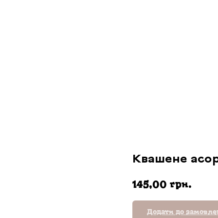
Квашене асорт
грн.
145,00
Додати до замовл