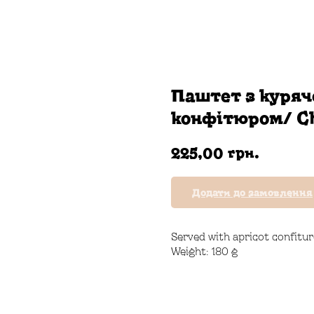
Паштет з куряч
конфітюром/ Ch
грн.
225,00
Додати до замовлення
Served with apricot confitur
Weight: 180 g