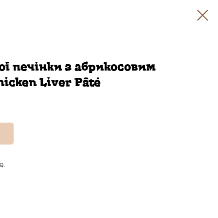
ої печінки з абрикосовим
icken Liver Pâté
e.