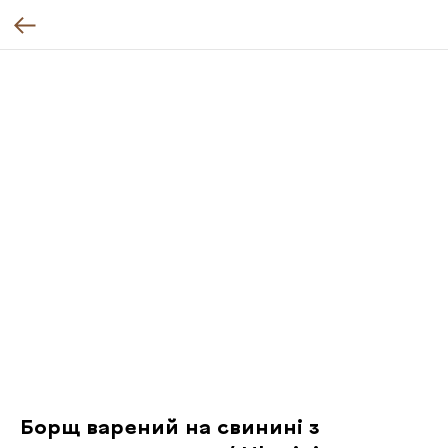
Борщ варений на свинині з