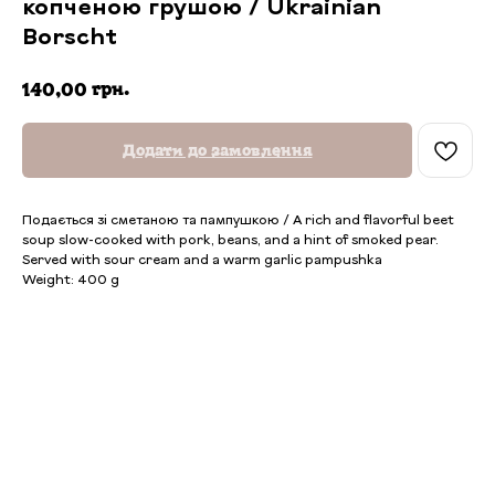
копченою грушою / Ukrainian
Borscht
грн.
140,00
Додати до замовлення
Подається зі сметаною та пампушкою / A rich and flavorful beet
soup slow-cooked with pork, beans, and a hint of smoked pear.
Served with sour cream and a warm garlic pampushka
Weight: 400 g